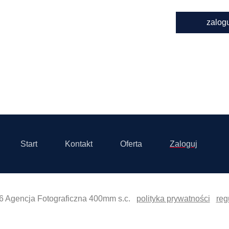
zalog
Start
Kontakt
Oferta
Zaloguj
6 Agencja Fotograficzna 400mm s.c.
polityka prywatności
reg