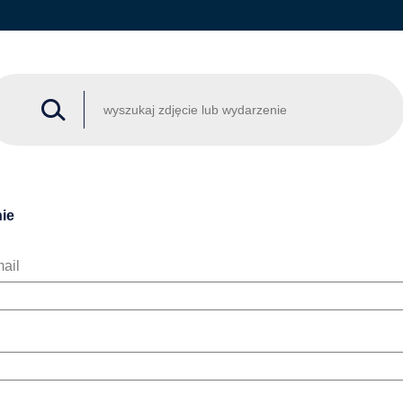
ie
ail