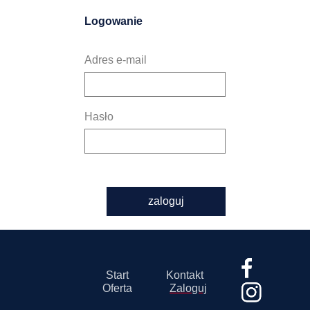
Logowanie
Adres e-mail
Hasło
zaloguj
Start
Kontakt
Oferta
Zaloguj