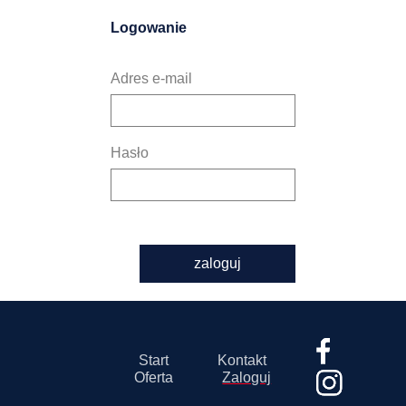
Logowanie
Adres e-mail
Hasło
zaloguj
Start
Kontakt
Oferta
Zaloguj