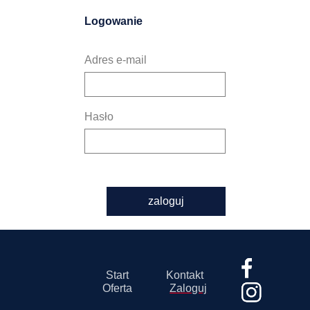
Logowanie
Adres e-mail
Hasło
zaloguj
Start
Kontakt
Oferta
Zaloguj