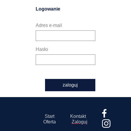
Logowanie
Adres e-mail
Hasło
zaloguj
Start
Kontakt
Oferta
Zaloguj