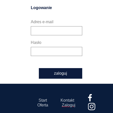
Logowanie
Adres e-mail
Hasło
zaloguj
Start
Kontakt
Oferta
Zaloguj