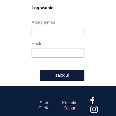
Logowanie
Adres e-mail
Hasło
zaloguj
Start
Kontakt
Oferta
Zaloguj