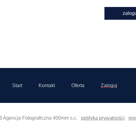
zalog
Start
Kontakt
Oferta
Zaloguj
6 Agencja Fotograficzna 400mm s.c.
polityka prywatności
reg