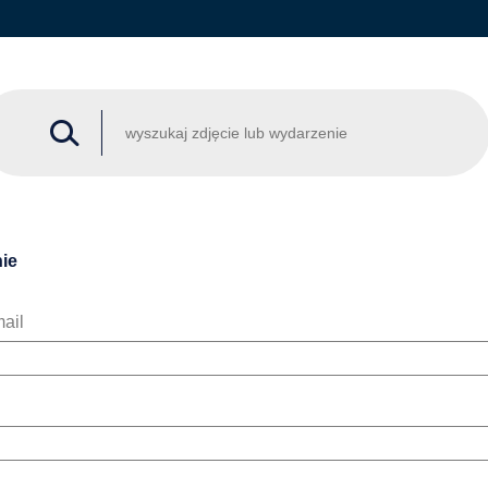
ie
ail