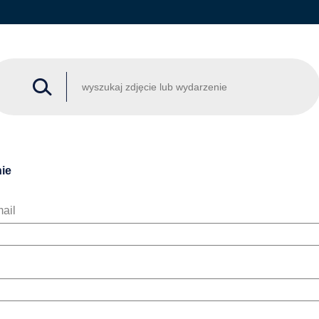
ie
ail