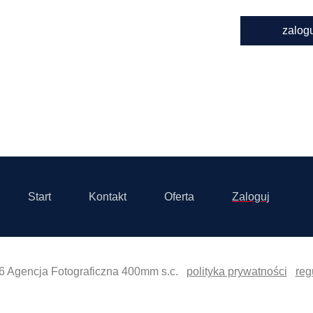
zalog
Start
Kontakt
Oferta
Zaloguj
6 Agencja Fotograficzna 400mm s.c.
polityka prywatności
reg