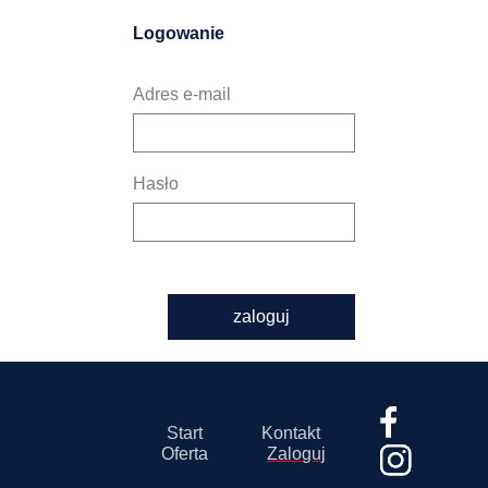
Logowanie
Adres e-mail
Hasło
zaloguj
Start
Kontakt
Oferta
Zaloguj