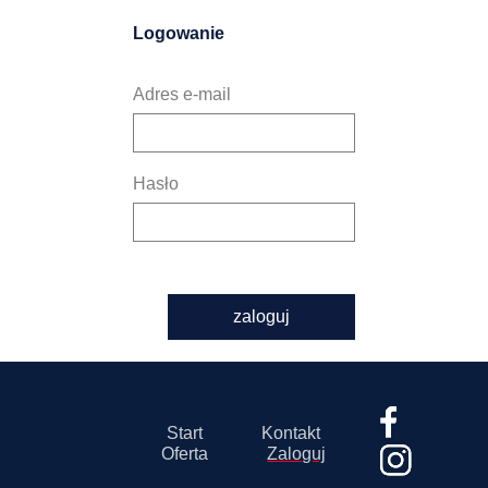
Logowanie
Adres e-mail
Hasło
zaloguj
Start
Kontakt
Oferta
Zaloguj