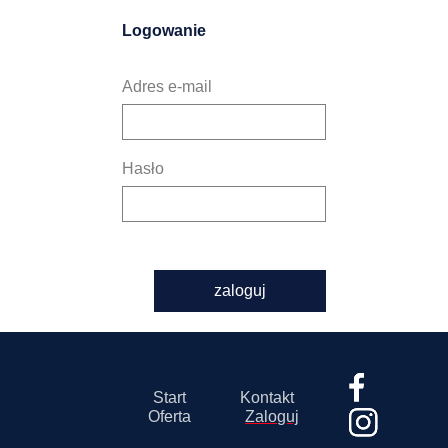
Logowanie
Adres e-mail
Hasło
zaloguj
Start
Kontakt
Oferta
Zaloguj