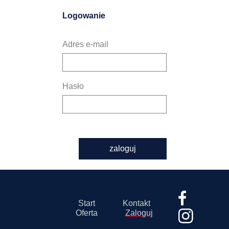
Logowanie
Adres e-mail
Hasło
zaloguj
Start
Kontakt
Oferta
Zaloguj