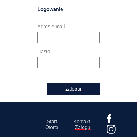
Logowanie
Adres e-mail
Hasło
zaloguj
Start
Kontakt
Oferta
Zaloguj