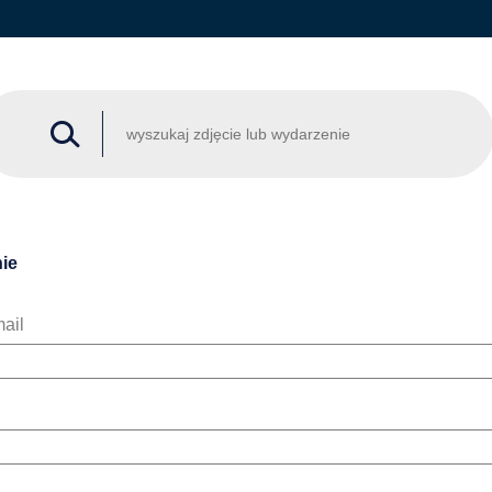
ie
ail