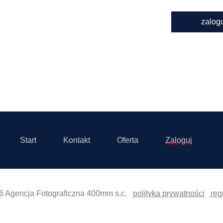
zalog
Start
Kontakt
Oferta
Zaloguj
6 Agencja Fotograficzna 400mm s.c.
polityka prywatności
reg