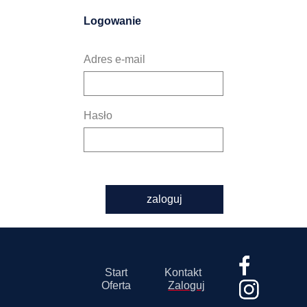
Logowanie
Adres e-mail
Hasło
zaloguj
Start
Kontakt
Oferta
Zaloguj