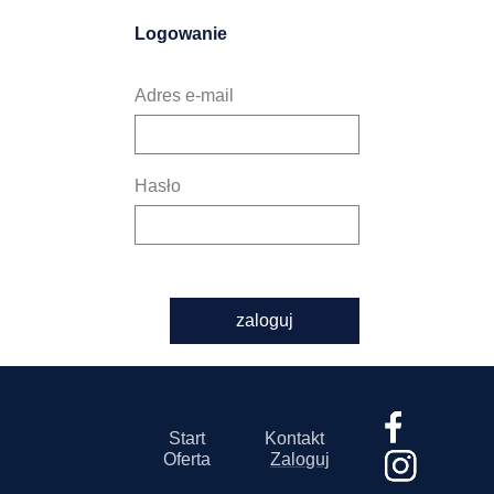
Logowanie
Adres e-mail
Hasło
zaloguj
Start
Kontakt
Oferta
Zaloguj