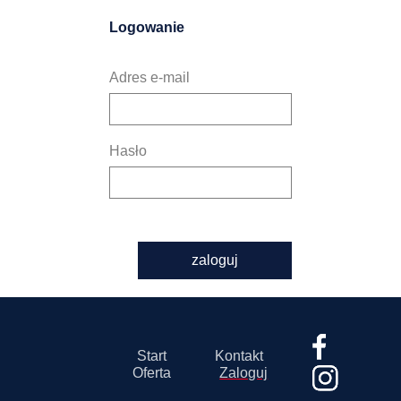
Logowanie
Adres e-mail
Hasło
zaloguj
Start
Kontakt
Oferta
Zaloguj