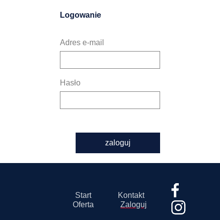
Logowanie
Adres e-mail
Hasło
zaloguj
Start
Kontakt
Oferta
Zaloguj