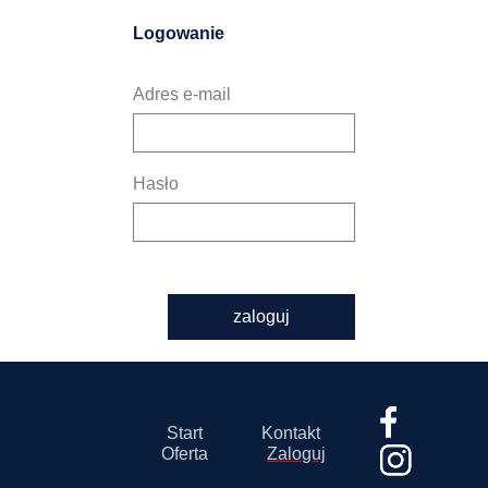
Logowanie
Adres e-mail
Hasło
zaloguj
Start
Kontakt
Oferta
Zaloguj