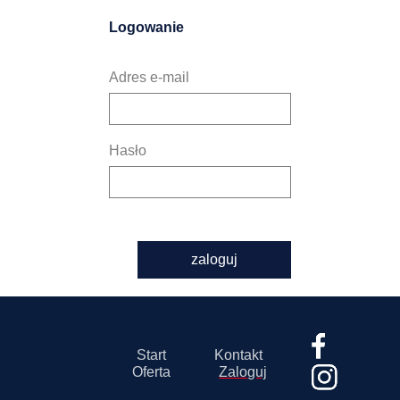
Logowanie
Adres e-mail
Hasło
zaloguj
Start
Kontakt
Oferta
Zaloguj