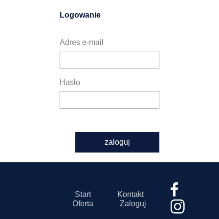
Logowanie
Adres e-mail
Hasło
zaloguj
Start
Kontakt
Oferta
Zaloguj