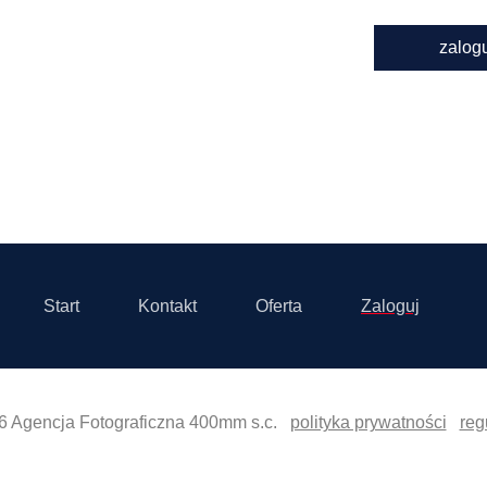
zalog
Start
Kontakt
Oferta
Zaloguj
6 Agencja Fotograficzna 400mm s.c.
polityka prywatności
reg