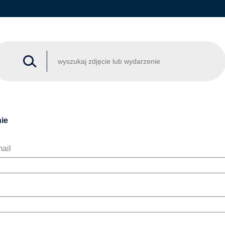
ie
ail