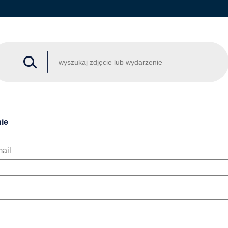
ie
ail