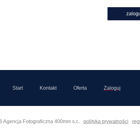
zalog
Start
Kontakt
Oferta
Zaloguj
6 Agencja Fotograficzna 400mm s.c.
polityka prywatności
reg