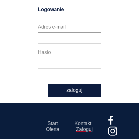
Logowanie
Adres e-mail
Hasło
zaloguj
Start
Kontakt
Oferta
Zaloguj