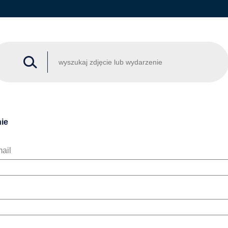
ie
ail