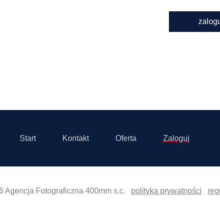
zalog
Start
Kontakt
Oferta
Zaloguj
6 Agencja Fotograficzna 400mm s.c.
polityka prywatności
reg