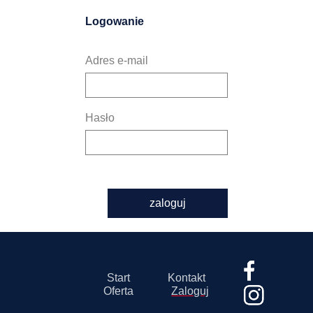
Logowanie
Adres e-mail
Hasło
zaloguj
Start
Kontakt
Oferta
Zaloguj