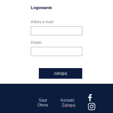
Logowanie
Adres e-mail
Hasło
zaloguj
Start
Kontakt
Oferta
Zaloguj