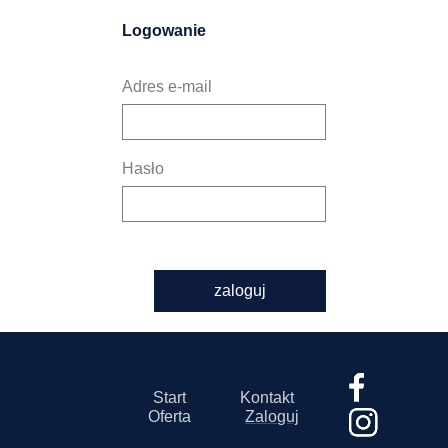
Logowanie
Adres e-mail
Hasło
zaloguj
Start
Kontakt
Oferta
Zaloguj