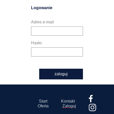
Logowanie
Adres e-mail
Hasło
zaloguj
Start
Kontakt
Oferta
Zaloguj