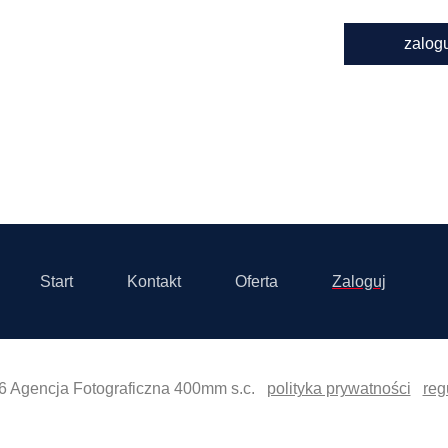
zalog
Start
Kontakt
Oferta
Zaloguj
6 Agencja Fotograficzna 400mm s.c.
polityka prywatności
reg