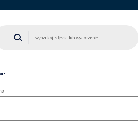
ie
ail