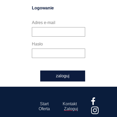
Logowanie
Adres e-mail
Hasło
zaloguj
Start
Kontakt
Oferta
Zaloguj