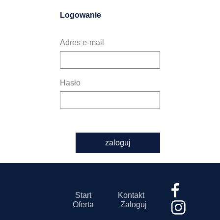
Logowanie
Adres e-mail
Hasło
zaloguj
Start
Kontakt
Oferta
Zaloguj