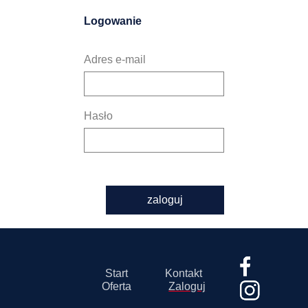
Logowanie
Adres e-mail
Hasło
zaloguj
Start
Kontakt
Oferta
Zaloguj