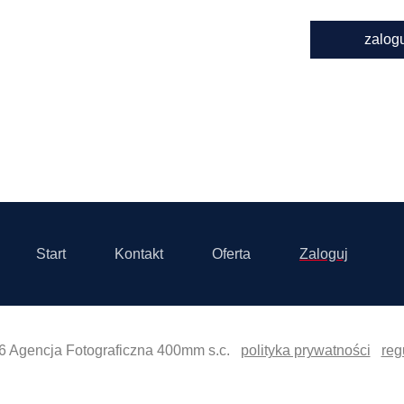
zalog
Start
Kontakt
Oferta
Zaloguj
6 Agencja Fotograficzna 400mm s.c.
polityka prywatności
reg