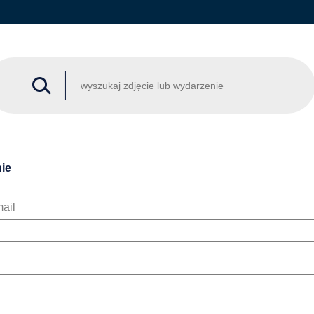
ie
ail