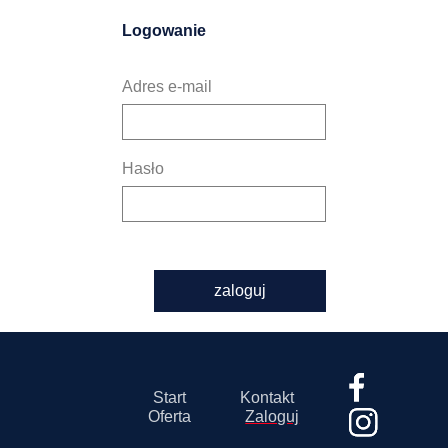
Logowanie
Adres e-mail
Hasło
zaloguj
Start
Kontakt
Oferta
Zaloguj