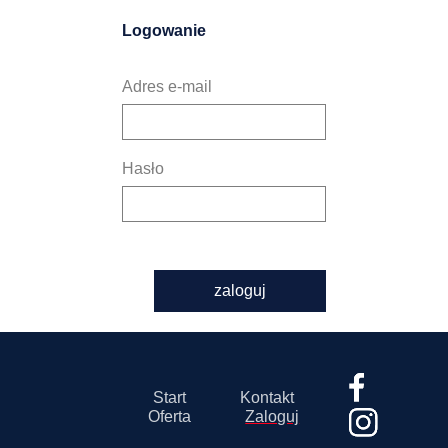
Logowanie
Adres e-mail
Hasło
zaloguj
Start
Kontakt
Oferta
Zaloguj